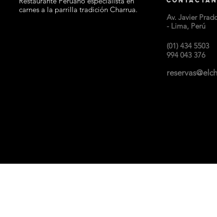
Restaurante Peruano especialista en
Contáctan
carnes a la parrilla tradición Charrua.
Av. Javier Prad
- Lima, Perú
(01) 434 5503
994 043 376
reservas@elc