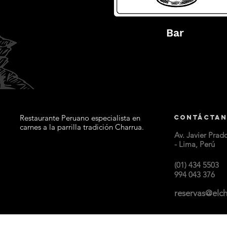
Bar
Restaurante Peruano especialista en
Contáctan
carnes a la parrilla tradición Charrua.
Av. Javier Prad
- Lima, Perú
(01) 434 5503
994 043 376
reservas@elc